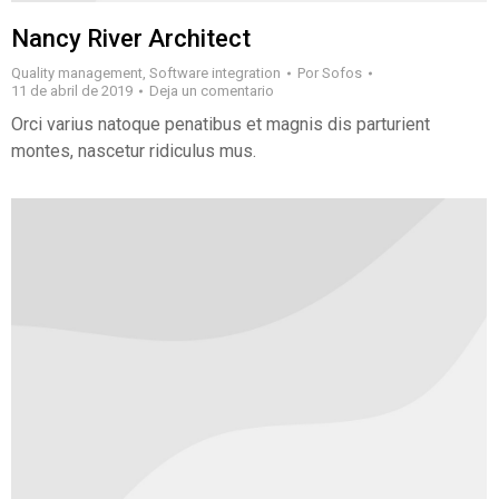
Nancy River Architect
Quality management
,
Software integration
Por
Sofos
11 de abril de 2019
Deja un comentario
Orci varius natoque penatibus et magnis dis parturient
montes, nascetur ridiculus mus.